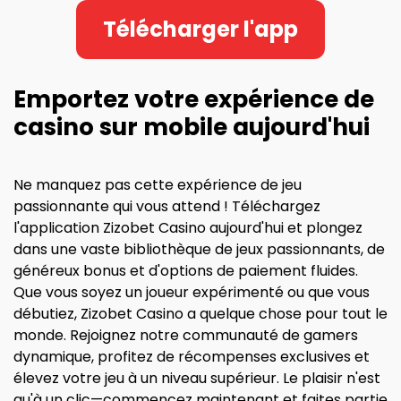
Télécharger l'app
Emportez votre expérience de
casino sur mobile aujourd'hui
Ne manquez pas cette expérience de jeu
passionnante qui vous attend ! Téléchargez
l'application Zizobet Casino aujourd'hui et plongez
dans une vaste bibliothèque de jeux passionnants, de
généreux bonus et d'options de paiement fluides.
Que vous soyez un joueur expérimenté ou que vous
débutiez, Zizobet Casino a quelque chose pour tout le
monde. Rejoignez notre communauté de gamers
dynamique, profitez de récompenses exclusives et
élevez votre jeu à un niveau supérieur. Le plaisir n'est
qu'à un clic—commencez maintenant et faites partie