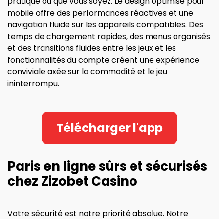
pratique où que vous soyez. Le design optimisé pour
mobile offre des performances réactives et une
navigation fluide sur les appareils compatibles. Des
temps de chargement rapides, des menus organisés
et des transitions fluides entre les jeux et les
fonctionnalités du compte créent une expérience
conviviale axée sur la commodité et le jeu
ininterrompu.
Télécharger l'app
Paris en ligne sûrs et sécurisés
chez Zizobet Casino
Votre sécurité est notre priorité absolue. Notre