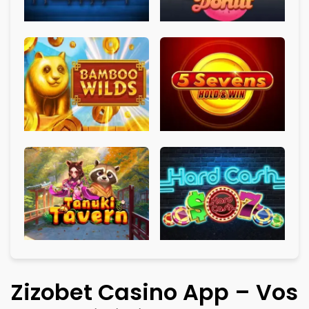
Zizobet Casino App – Vos