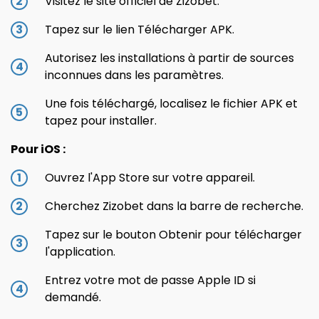
Visitez le site officiel de Zizobet.
Tapez sur le lien Télécharger APK.
Autorisez les installations à partir de sources
inconnues dans les paramètres.
Une fois téléchargé, localisez le fichier APK et
tapez pour installer.
Pour iOS :
Ouvrez l'App Store sur votre appareil.
Cherchez Zizobet dans la barre de recherche.
Tapez sur le bouton Obtenir pour télécharger
l'application.
Entrez votre mot de passe Apple ID si
demandé.