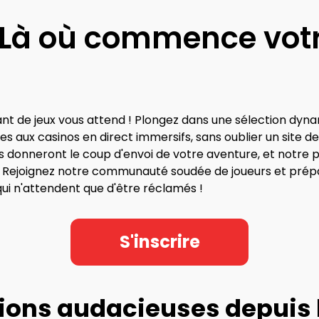
 Là où commence vot
nt de jeux vous attend ! Plongez dans une sélection dyna
 aux casinos en direct immersifs, sans oublier un site de
s donneront le coup d'envoi de votre aventure, et notre
s. Rejoignez notre communauté soudée de joueurs et prép
 qui n'attendent que d'être réclamés !
S'inscrire
ions audacieuses depuis 