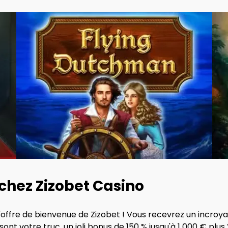
 chez Zizobet Casino
'offre de bienvenue de Zizobet ! Vous recevrez un incroya
sont votre truc, un joli bonus de 150 % jusqu'à 1 000 € plus