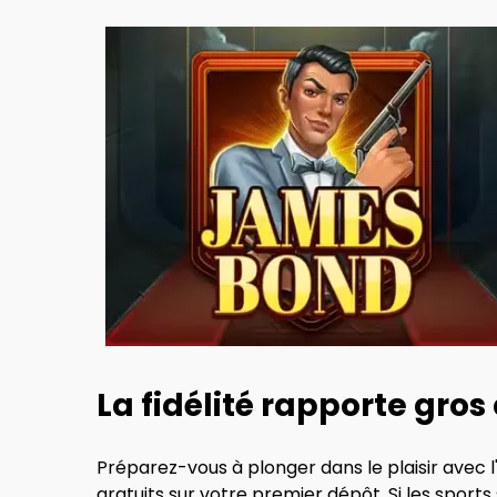
La fidélité rapporte gros
Préparez-vous à plonger dans le plaisir avec l
gratuits sur votre premier dépôt. Si les sports 