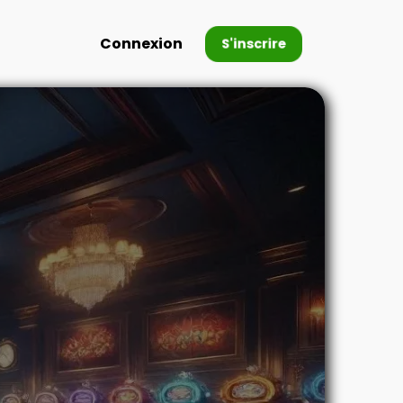
Connexion
S'inscrire