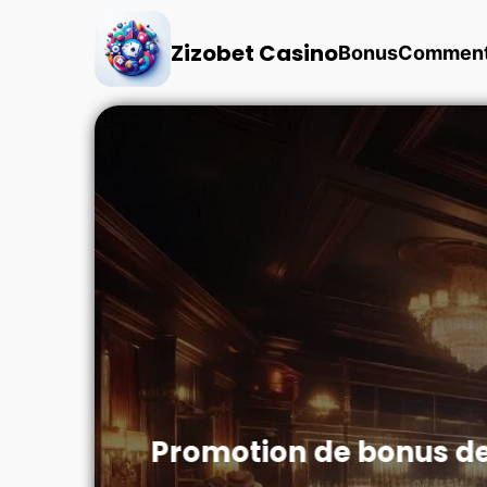
Zizobet Casino
Bonus
Comment 
Promotion de bonus de 