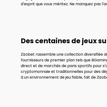
d'esprit que vous méritez. Ne manquez pas l'ac
Des centaines de jeux su
Zizobet rassemble une collection diversifiée de
fournisseurs de premier plan tels que BGaming
direct et de marchés de paris sportifs pour s
cryptomonnaie et traditionnelles pour des dép
à un environnement de jeu fiable, fait de Zizob