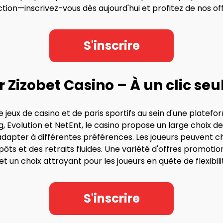
tion—inscrivez-vous dès aujourd'hui et profitez de nos off
S'inscrire
r Zizobet Casino – À un clic se
 jeux de casino et de paris sportifs au sein d'une plateform
, Evolution et NetEnt, le casino propose un large choix d
'adapter à différentes préférences. Les joueurs peuvent
ôts et des retraits fluides. Une variété d'offres promot
et un choix attrayant pour les joueurs en quête de flexibi
S'inscrire